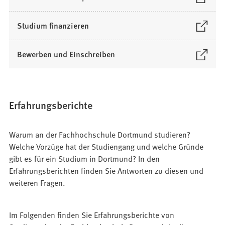
a
f
Ö
t
b
n
f
i
(
Studium finanzieren
)
e
f
n
Ö
t
n
e
f
i
(
Bewerben und Einschreiben
e
i
f
n
Ö
t
n
n
e
f
i
e
e
i
f
n
m
t
n
n
Erfahrungsberichte
e
n
i
e
e
i
e
n
m
t
n
u
e
Warum an der Fachhochschule Dortmund studieren?
n
i
e
e
i
Welche Vorzüge hat der Studiengang und welche Gründe
e
n
m
n
n
gibt es für ein Studium in Dortmund? In den
u
e
n
T
e
Erfahrungsberichten finden Sie Antworten zu diesen und
e
i
e
a
m
weiteren Fragen.
n
n
u
b
n
T
e
e
)
e
a
m
n
Im Folgenden finden Sie Erfahrungsberichte von
u
b
n