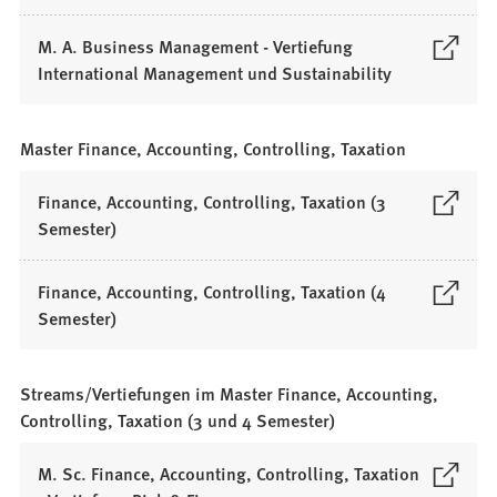
Ö
e
n
e
e
f
n
e
M. A. Business Management - Vertiefung
u
t
f
T
i
(
International Management und Sustainability
e
i
n
a
n
Ö
n
n
e
b
e
f
T
e
t
)
Master Finance, Accounting, Controlling, Taxation
m
f
a
i
i
n
n
b
n
n
Finance, Accounting, Controlling, Taxation (3
e
e
)
e
e
(
Semester)
u
t
m
i
Ö
e
i
n
n
f
n
n
Finance, Accounting, Controlling, Taxation (4
e
e
f
T
e
(
Semester)
u
m
n
a
i
Ö
e
n
e
b
n
f
n
e
t
)
e
Streams/Vertiefungen im Master Finance, Accounting,
f
T
u
i
m
Controlling, Taxation (3 und 4 Semester)
n
a
e
n
n
e
b
n
e
e
M. Sc. Finance, Accounting, Controlling, Taxation
t
)
T
i