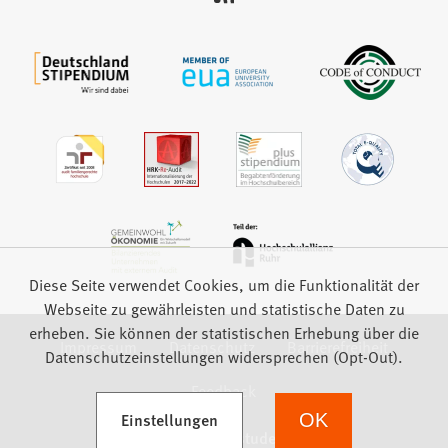
auf:
Diese Seite verwendet Cookies, um die Funktionalität der
Webseite zu gewährleisten und statistische Daten zu
erheben. Sie können der statistischen Erhebung über die
Impressum
Datenschutz
Barrierefreiheit
Datenschutzeinstellungen widersprechen (Opt-Out).
Feedback
(Öffnet in einem neuen Tab)
Einstellungen
OK
we focus on students