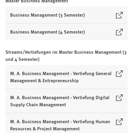
e
Master Business Management
e
i
e
n
i
u
n
m
T
n
(
Business Management (3 Semester)
e
e
n
a
e
Ö
n
i
e
b
m
f
T
n
(
Business Management (4 Semester)
u
)
n
f
a
e
Ö
e
e
n
b
m
f
n
u
e
Streams/Vertiefungen im Master Business Management (3
)
n
f
T
e
t
und 4 Semester)
e
n
a
n
i
u
e
b
T
n
M. A. Business Management - Vertiefung General
e
t
)
a
e
(
Management & Entrepreneurship
n
i
b
i
Ö
T
n
)
n
f
a
e
M. A. Business Management - Vertiefung Digital
e
f
b
i
(
Supply Chain Management
m
n
)
n
Ö
n
e
e
f
M. A. Business Management - Vertiefung Human
e
t
m
f
(
Resources & Project Management
u
i
n
n