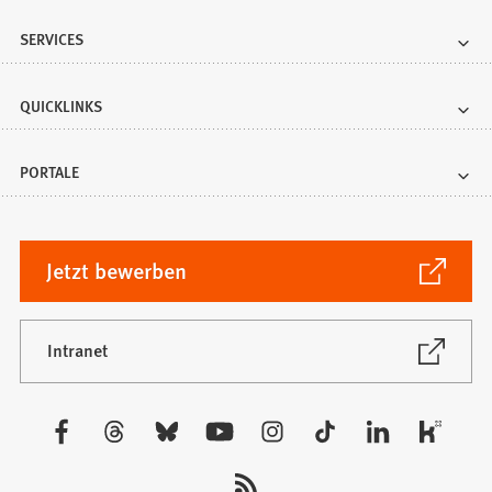
SERVICES
QUICKLINKS
PORTALE
(Öffnet
Jetzt bewerben
in
einem
neuen
(Öffnet
Intranet
in
Tab)
einem
neuen
Besuchen
Tab)
Sie
uns