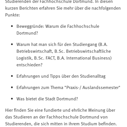
T
Studierenden der Fachhochschule Dortmund. In diesen
e
)
e
a
kurzen Berichten erfahren Sie mehr über die nachfolgenden
n
u
b
Punkte:
T
e
)
a
n
Beweggründe: Warum die Fachhochschule
b
T
Dortmund?
)
a
Warum hat man sich für den Studiengang (B.A.
b
Betriebswirtschaft, B.Sc. Betriebswirtschaftliche
)
Logistik, B.Sc. FACT, B.A. International Business)
entschieden?
Erfahrungen und Tipps über den Studienalltag
Erfahrungen zum Thema "Praxis-/ Auslandssemester"
Was bietet die Stadt Dortmund?
Hier finden Sie eine fundierte und ehrliche Meinung über
das Studieren an der Fachhochschule Dortmund von
Studierenden, die sich mitten in ihrem Studium befinden.