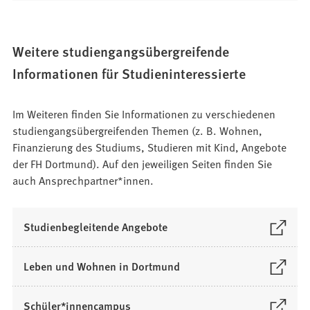
i
T
i
u
f
n
a
n
e
f
e
b
e
n
n
Weitere studiengangsübergreifende
i
)
m
T
e
n
Informationen für Studieninteressierte
n
a
t
e
e
b
i
m
u
)
n
Im Weiteren finden Sie Informationen zu verschiedenen
n
e
e
studiengangsübergreifenden Themen (z. B. Wohnen,
e
n
i
Finanzierung des Studiums, Studieren mit Kind, Angebote
u
T
n
der FH Dortmund). Auf den jeweiligen Seiten finden Sie
e
a
e
auch Ansprechpartner*innen.
n
b
m
T
)
n
a
(
Studienbegleitende Angebote
e
b
Ö
u
)
f
e
(
Leben und Wohnen in Dortmund
f
n
Ö
n
T
f
(
Schüler*innencampus
e