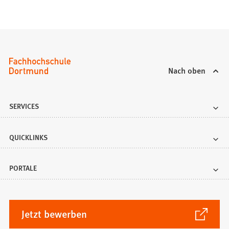
Nach oben
SERVICES
QUICKLINKS
PORTALE
(Öffnet
Jetzt bewerben
in