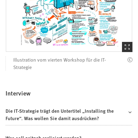
(Startet
den
Illustration vom vierten Workshop für die IT-
Bilder
Strategie
Interview
Die IT-Strategie trägt den Untertitel „Installing the
Future“. Was wollen Sie damit ausdrücken?
Was soll zeitnah realisiert werden?