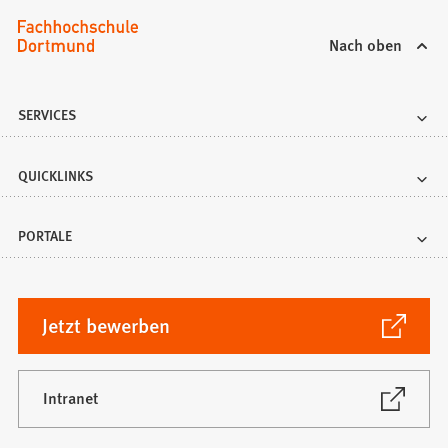
Nach oben
SERVICES
QUICKLINKS
PORTALE
(Öffnet
Jetzt bewerben
in
einem
neuen
(Öffnet
Intranet
in
Tab)
einem