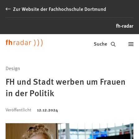
Inhalt anspringen
Zur Website der Fachhochschule Dortmund
fh-radar
News
Suche
der
FH
Design
Dortmund
FH und Stadt werben um Frauen
in der Politik
Veröffentlicht
12.12.2024