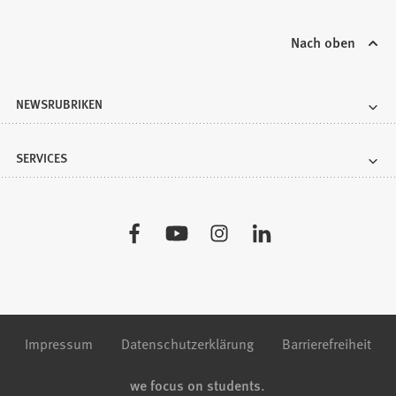
Nach oben
NEWSRUBRIKEN
SERVICES
Besuchen
Sie
uns
auf:
Impressum
Datenschutzerklärung
Barrierefreiheit
we focus on students.