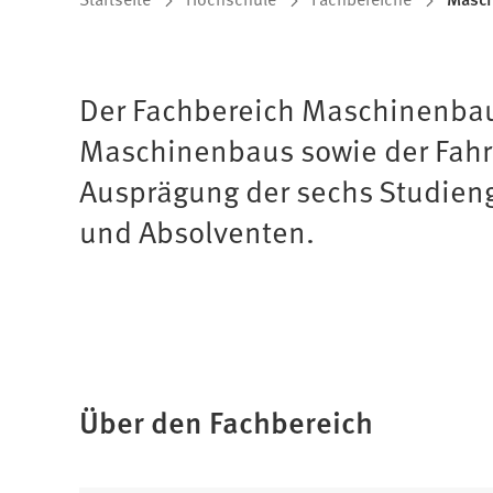
Sie
befinden
sich
Der Fachbereich Maschinenbau 
Maschinenbaus sowie der Fahrz
hier:
Ausprägung der sechs Studien
und Absolventen.
Über den Fachbereich