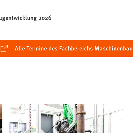
eugentwicklung 2026
ffnet
Alle Termine des Fachbereichs Maschinenbau
nem
uen
b)