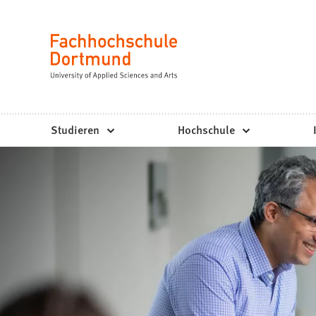
Fachhochschule
Inhalt anspringen
Dortmund
Sprache
-
Studium,
Studiengänge,
Studieren
Hochschule
Bewerbung