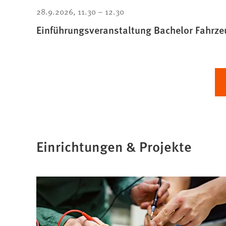
28.9.2026
11.30
–
12.30
Einführungsveranstaltung Bachelor Fahrz
(Ö
in
ei
ne
Ta
Einrichtungen & Projekte