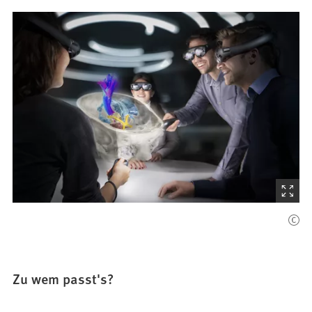
(Startet
den
Bilder
Zu wem passt's?