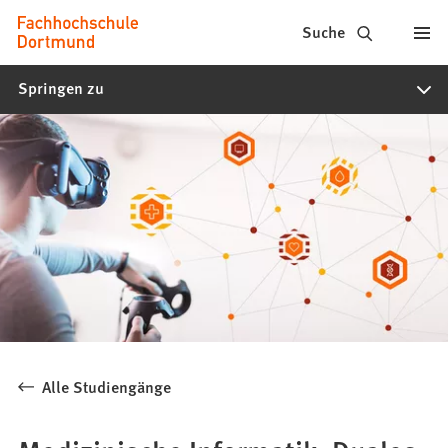
Fachhochschule
Inhalt anspringen
Suche
Dortmund
Springen zu
-
Studium,
Studiengänge,
Bewerbung
Alle Studiengänge