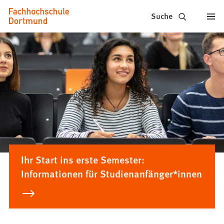
Fachhochschule
Inhalt anspringen
Suche
Dortmund
-
Studium,
Studiengänge,
Bewerbung
Ihr Start ins erste Semester:
Informationen für Studienanfänger*innen