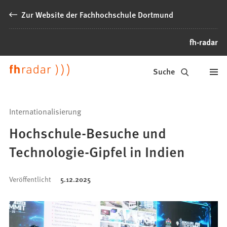
Inhalt anspringen
Zur Website der Fachhochschule Dortmund
fh-radar
News
Suche
der
FH
Internationalisierung
Dortmund
Hochschule-Besuche und
Technologie-Gipfel in Indien
Veröffentlicht
5.12.2025