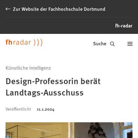
Inhalt anspringen
Zur Website der Fachhochschule Dortmund
fh-radar
News
Suche
der
FH
Künstliche Intelligenz
Dortmund
Design-Professorin berät
Landtags-Ausschuss
Veröffentlicht
11.1.2024