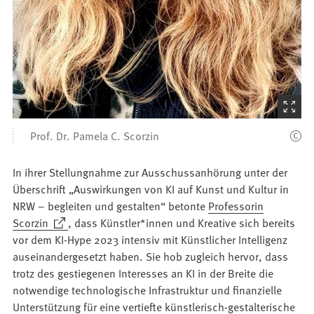
(Startet
den
Prof. Dr. Pamela C. Scorzin
Bilder
In ihrer Stellungnahme zur Ausschussanhörung unter der
Überschrift „Auswirkungen von KI auf Kunst und Kultur in
NRW – begleiten und gestalten“ betonte
Professorin
(Öffnet
Scorzin
, dass Künstler*innen und Kreative sich bereits
in
vor dem KI-Hype 2023 intensiv mit Künstlicher Intelligenz
einem
auseinandergesetzt haben. Sie hob zugleich hervor, dass
neuen
trotz des gestiegenen Interesses an KI in der Breite die
Tab)
notwendige technologische Infrastruktur und finanzielle
Unterstützung für eine vertiefte künstlerisch-gestalterische