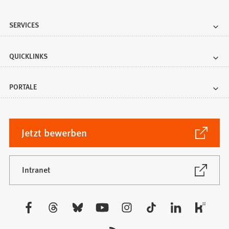
SERVICES
QUICKLINKS
PORTALE
(Öffnet
Jetzt bewerben
in
einem
neuen
(Öffnet
Intranet
in
Tab)
einem
neuen
Besuchen
Tab)
Sie
uns