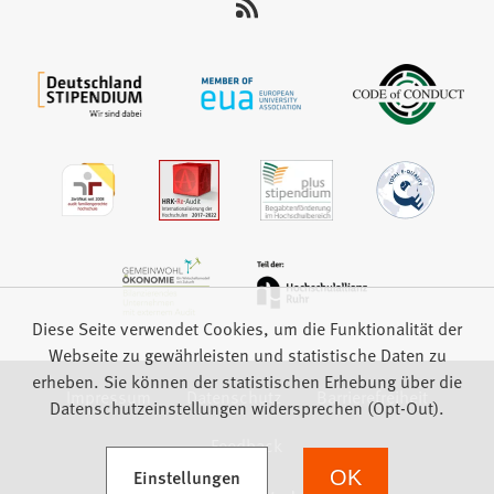
auf:
Diese Seite verwendet Cookies, um die Funktionalität der
Webseite zu gewährleisten und statistische Daten zu
erheben. Sie können der statistischen Erhebung über die
Impressum
Datenschutz
Barrierefreiheit
Datenschutzeinstellungen widersprechen (Opt-Out).
Feedback
(Öffnet in einem neuen Tab)
Einstellungen
OK