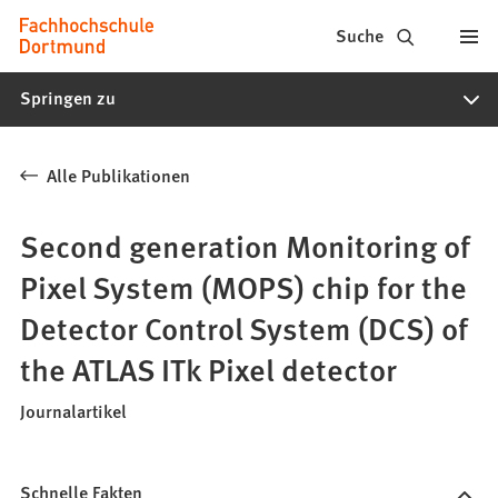
Fachhochschule
Inhalt anspringen
Suche
Dortmund
Springen zu
-
Studium,
Alle Publikationen
Studiengänge,
Bewerbung
Second generation Monitoring of
Pixel System (MOPS) chip for the
Detector Control System (DCS) of
the ATLAS ITk Pixel detector
Journalartikel
Schnelle Fakten