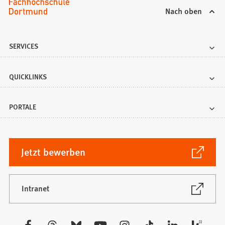
b
Nach oben
)
SERVICES
QUICKLINKS
PORTALE
(Öffnet
Jetzt bewerben
in
einem
neuen
(Öffnet
Intranet
in
Tab)
einem
neuen
Besuchen