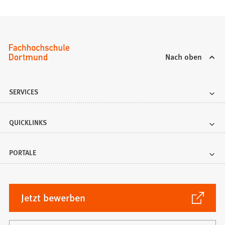
Nach oben
SERVICES
QUICKLINKS
PORTALE
(Öffnet
Jetzt bewerben
in
einem