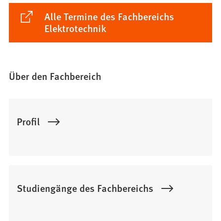
Alle Termine des Fachbereichs
(Öffnet
Elektrotechnik
in
einem
neuen
Tab)
Über den Fachbereich
Profil
Studiengänge des Fachbereichs