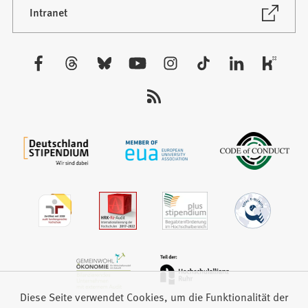
neuen
(Öffnet
Intranet
in
Tab)
einem
neuen
Besuchen
Tab)
Sie
uns
auf:
Diese Seite verwendet Cookies, um die Funktionalität der