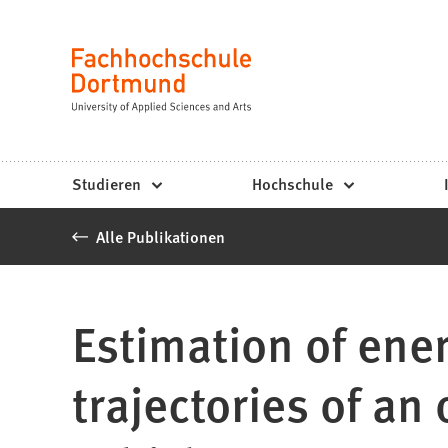
Fachhochschule
Inhalt anspringen
Dortmund
Sprache
-
Studium,
Studiengänge,
Studieren
Hochschule
Bewerbung
Alle Publikationen
Estimation of ene
trajectories of a