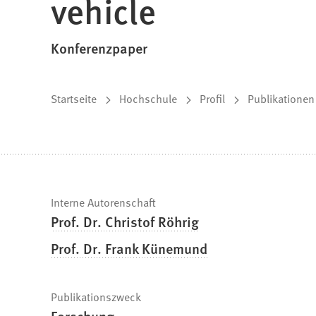
vehicle
Konferenzpaper
Sie
Startseite
Hochschule
Profil
Publikationen
befinden
sich
hier:
Schnelle
Interne Autorenschaft
Prof. Dr. Christof Röhrig
Fakten
Prof. Dr. Frank Künemund
Publikationszweck
Forschung