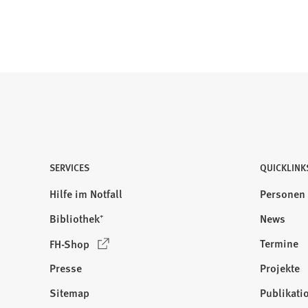
SERVICES
QUICKLINK
Hilfe im Notfall
Personen
Bibliothek⁺
News
(
Termine
FH-Shop
Ö
Presse
Projekte
f
f
Sitemap
Publikati
Besuchen