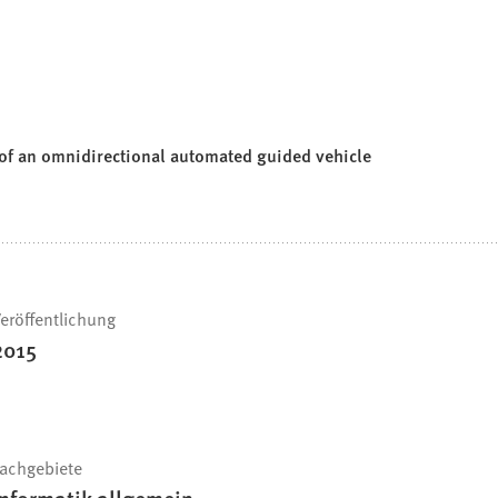
 of an omnidirectional automated guided vehicle
eröffentlichung
2015
achgebiete
Informatik allgemein