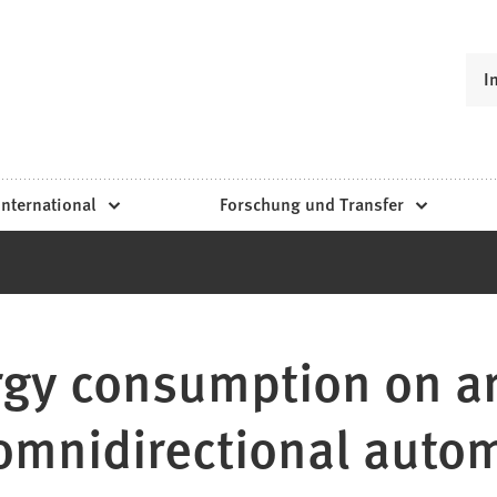
I
International
Forschung und Transfer
rgy consumption on ar
n omnidirectional aut