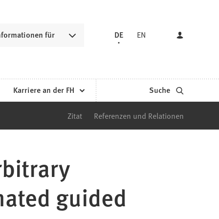
nformationen für
DE
EN
Karriere an der FH
Suche
Zitat
Referenzen und Relationen
bitrary
omated guided