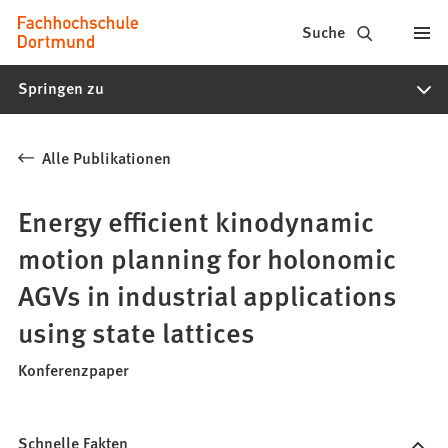
Fachhochschule
Inhalt anspringen
Suche
Dortmund
Springen zu
-
Studium,
Alle Publikationen
Studiengänge,
Bewerbung
Energy efficient kinodynamic
motion planning for holonomic
AGVs in industrial applications
using state lattices
Konferenzpaper
Schnelle Fakten