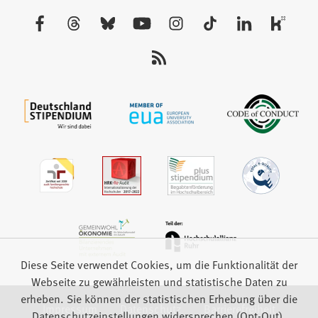
neuen
Besuchen
Tab)
Sie
uns
auf:
Diese Seite verwendet Cookies, um die Funktionalität der
Webseite zu gewährleisten und statistische Daten zu
erheben. Sie können der statistischen Erhebung über die
Impressum
Datenschutz
Barrierefreiheit
Datenschutzeinstellungen widersprechen (Opt-Out).