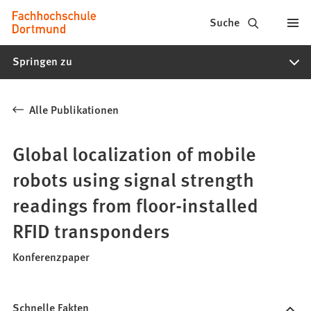
Fachhochschule
Inhalt anspringen
Suche
Dortmund
Springen zu
-
Studium,
Alle Publikationen
Studiengänge,
Bewerbung
Global localization of mobile
robots using signal strength
readings from floor-installed
RFID transponders
Konferenzpaper
Schnelle Fakten