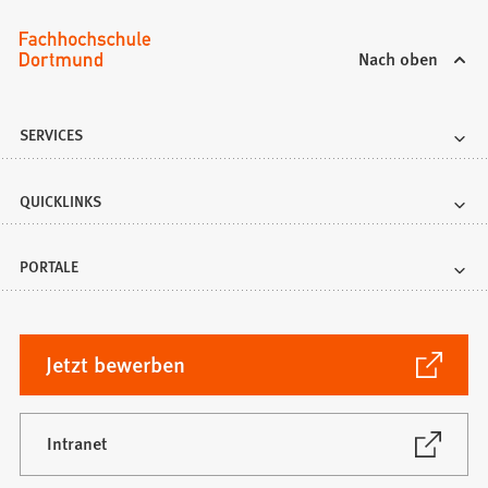
Nach oben
SERVICES
QUICKLINKS
PORTALE
(Öffnet
Jetzt bewerben
in
einem
neuen
(Öffnet
Intranet
in
Tab)
einem