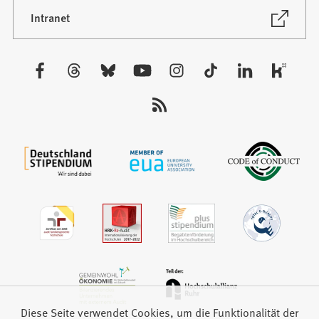
neuen
(Öffnet
Intranet
in
Tab)
einem
neuen
Besuchen
Tab)
Sie
uns
auf:
Diese Seite verwendet Cookies, um die Funktionalität der