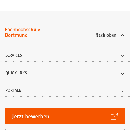
Nach oben
SERVICES
QUICKLINKS
PORTALE
(Öffnet
Jetzt bewerben
in
einem