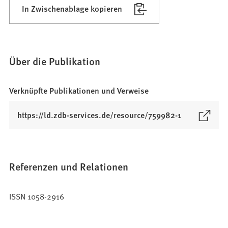
In Zwischenablage kopieren
Über die Publikation
Verknüpfte Publikationen und Verweise
(
https://ld.zdb-services.de/resource/759982-1
Ö
f
f
n
Referenzen und Relationen
e
t
ISSN 1058-2916
i
n
e