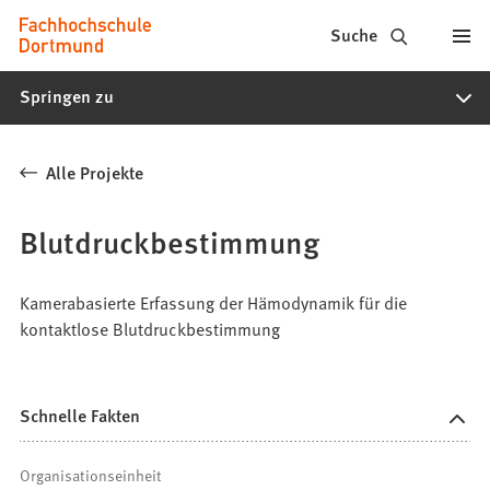
Fachhochschule
Inhalt anspringen
Suche
Dortmund
Springen zu
-
Studium,
Alle Projekte
Studiengänge,
Bewerbung
Blutdruckbestimmung
Kamerabasierte Erfassung der Hämodynamik für die
kontaktlose Blutdruckbestimmung
Schnelle Fakten
Organisationseinheit