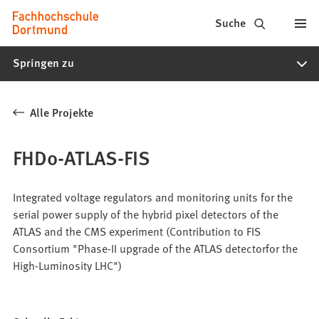
Fachhochschule
Inhalt anspringen
Suche
Dortmund
Springen zu
-
Studium,
Alle Projekte
Studiengänge,
Bewerbung
FHDo-ATLAS-FIS
Integrated voltage regulators and monitoring units for the
serial power supply of the hybrid pixel detectors of the
ATLAS and the CMS experiment (Contribution to FIS
Consortium "Phase-II upgrade of the ATLAS detectorfor the
High-Luminosity LHC")