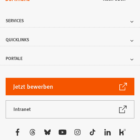
SERVICES
QUICKLINKS
PORTALE
(Öffnet
Jetzt bewerben
in
einem
neuen
(Öffnet
Intranet
in
Tab)
einem
neuen
Besuchen
Tab)
Sie