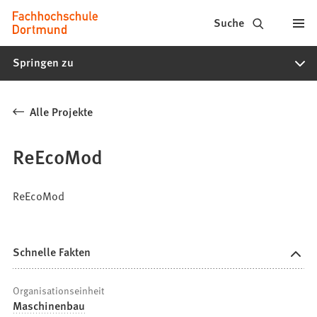
Fachhochschule
Inhalt anspringen
Suche
Dortmund
Springen zu
-
Studium,
Alle Projekte
Studiengänge,
Bewerbung
ReEcoMod
ReEcoMod
Schnelle Fakten
Organisationseinheit
Maschinenbau