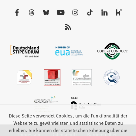
einem
neuen
Besuchen
Tab)
Sie
uns
auf:
Diese Seite verwendet Cookies, um die Funktionalität der
Webseite zu gewährleisten und statistische Daten zu
erheben. Sie können der statistischen Erhebung über die
Impressum
Datenschutz
Barrierefreiheit