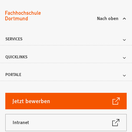
Nach oben
SERVICES
QUICKLINKS
PORTALE
(Öffnet
Jetzt bewerben
in
einem
neuen
(Öffnet
Intranet
in
Tab)