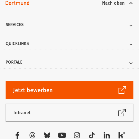
Nach oben
SERVICES
QUICKLINKS
PORTALE
(Öffnet
Jetzt bewerben
in
einem
neuen
(Öffnet
Intranet
in
Tab)
einem
neuen
Besuchen
Tab)
Sie