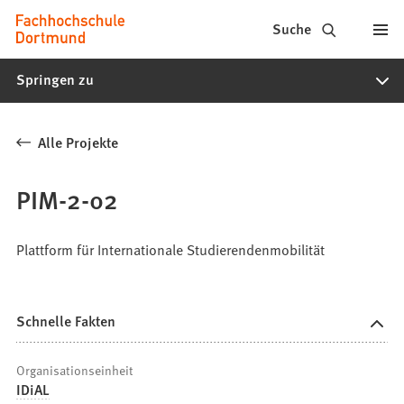
Fachhochschule
Inhalt anspringen
Suche
Dortmund
Springen zu
-
Studium,
Alle Projekte
Studiengänge,
Bewerbung
PIM-2-02
Plattform für Internationale Studierendenmobilität
Schnelle Fakten
Organisationseinheit
IDiAL