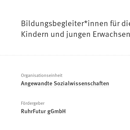
befinden
sich
Bildungsbegleiter*innen für d
hier:
Kindern und jungen Erwachsen
Schnelle
Organisationseinheit
Angewandte Sozialwissenschaften
Fakten
Fördergeber
RuhrFutur gGmbH