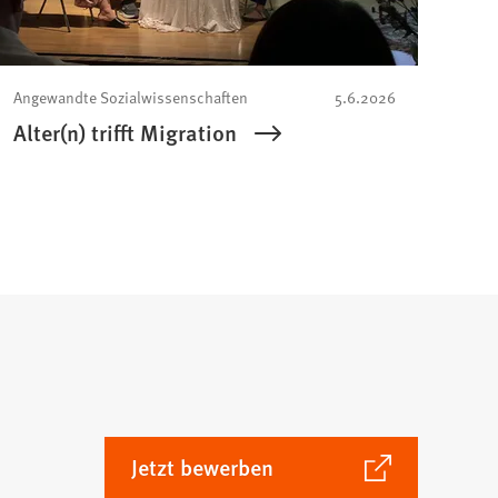
Angewandte Sozialwissenschaften
5.6.2026
Alter(n) trifft Migration
(Öffnet
Jetzt bewerben
in