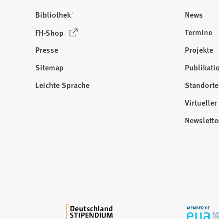
Bibliothek⁺
News
(
Termine
FH-Shop
Ö
Presse
Projekte
f
f
Sitemap
Publikati
Besuchen
n
Sie
Leichte Sprache
Standorte
e
uns
t
Virtuelle
auf:
i
Newslette
n
e
i
n
e
m
n
e