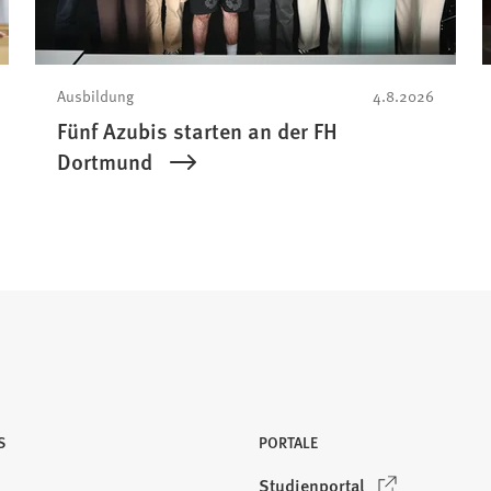
Ausbildung
4.8.2026
Fünf Azubis starten an der FH
Dortmund
S
PORTALE
(
Studienportal