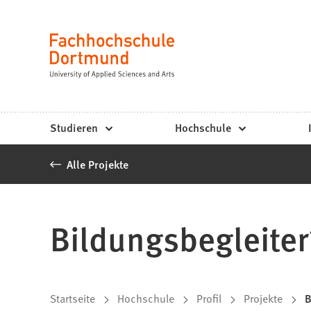
Fachhochschule
Inhalt anspringen
Dortmund
Sprache
-
Studium,
Studiengänge,
Studieren
Hochschule
Bewerbung
Alle Projekte
Bildungsbegleite
Sie
Startseite
Hochschule
Profil
Projekte
B