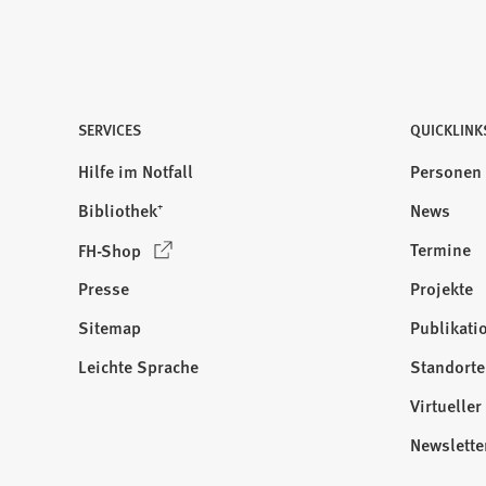
SERVICES
QUICKLINK
Hilfe im Notfall
Personen
Bibliothek⁺
News
(
Termine
FH-Shop
Ö
Presse
Projekte
f
f
Sitemap
Publikati
Besuchen
n
Sie
Leichte Sprache
Standorte
e
uns
t
Virtuelle
auf:
i
Newslette
n
e