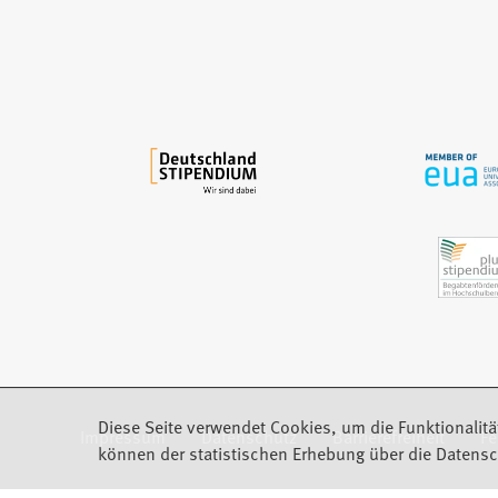
i
n
e
m
n
e
u
e
n
T
a
b
)
Diese Seite verwendet Cookies, um die Funktionalitä
Impressum
Datenschutz
Barrierefreiheit
F
(Öffnet in einem neuen Tab)
können der statistischen Erhebung über die Datensc