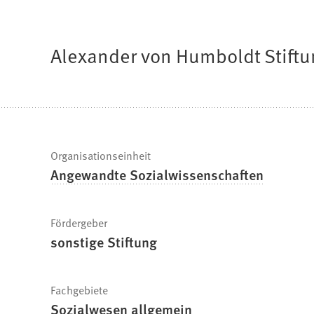
befinden
sich
Alexander von Humboldt Stift
hier:
Schnelle
Organisationseinheit
Angewandte Sozialwissenschaften
Fakten
Fördergeber
sonstige Stiftung
Fachgebiete
Sozialwesen allgemein