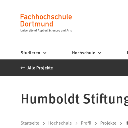
Fachhochschule
Inhalt anspringen
Dortmund
Sprache
-
Studium,
Studiengänge,
Studieren
Hochschule
Bewerbung
Alle Projekte
Humboldt Stiftun
Sie
Startseite
Hochschule
Profil
Projekte
H