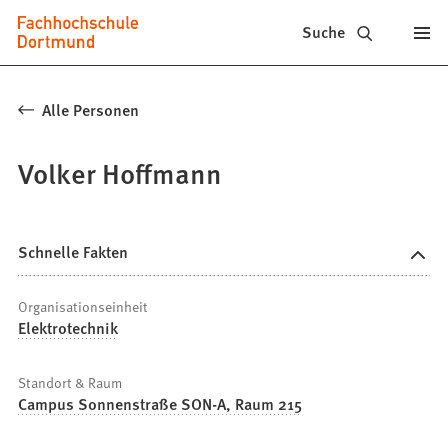
Fachhochschule
Inhalt anspringen
Suche
Dortmund
-
Alle Personen
Studium,
Volker Hoffmann
Studiengänge,
Bewerbung
Schnelle Fakten
Organisationseinheit
Elektrotechnik
Standort & Raum
Campus Sonnenstraße SON-A, Raum 215