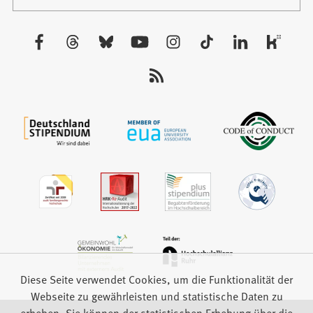
in
Tab)
einem
neuen
Besuchen
Tab)
Sie
uns
auf:
Diese Seite verwendet Cookies, um die Funktionalität der
Webseite zu gewährleisten und statistische Daten zu
erheben. Sie können der statistischen Erhebung über die