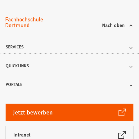
Nach oben
SERVICES
QUICKLINKS
PORTALE
(Öffnet
Jetzt bewerben
in
einem
neuen
(Öffnet
Intranet