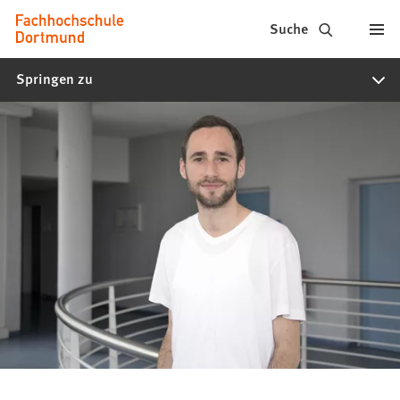
Fachhochschule
Inhalt anspringen
Suche
Dortmund
Springen zu
-
Studium,
Studiengänge,
Bewerbung