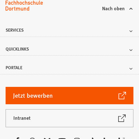
Nach oben
SERVICES
QUICKLINKS
PORTALE
(Öffnet
Jetzt bewerben
in
einem
neuen
(Öffnet
Intranet
in
Tab)
einem
neuen
Besuchen