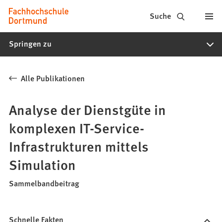
Fachhochschule
Inhalt anspringen
Suche
Dortmund
Springen zu
-
Studium,
Alle Publikationen
Studiengänge,
Bewerbung
Analyse der Dienstgüte in
komplexen IT-Service-
Infrastrukturen mittels
Simulation
Sammelbandbeitrag
Schnelle Fakten