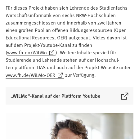
Für dieses Projekt haben sich Lehrende des Studienfachs
Wirtschaftsinformatik von sechs NRW-Hochschulen
zusammengeschlossen und innerhalb von zwei Jahren
einen großen Pool an offenen Bildungsressourcen (Open
Educational Resources, OER) aufgebaut. Vieles davon ist
auf dem Projekt-Youtube-Kanal zu finden
(Öffnet
(
www.fh.do/WiLMo
). Weitere Inhalte speziell für
in
Studierende und Lehrende stehen auf der Hochschul-
einem
Lernplattform ILIAS und auch auf der Projekt-Website unter
neuen
(Öffnet
www.fh.de/WiLMo-OER
zur Verfügung.
Tab)
in
einem
(
„WiLMo“-Kanal auf der Plattform Youtube
neuen
Ö
Tab)
f
f
n
e