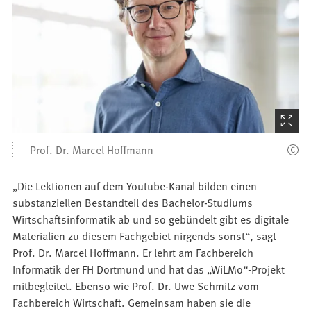
t
i
n
e
i
n
e
(Startet
m
n
den
Prof. Dr. Marcel Hoffmann
e
Bilder
u
„Die Lektionen auf dem Youtube-Kanal bilden einen
e
substanziellen Bestandteil des Bachelor-Studiums
n
Wirtschaftsinformatik ab und so gebündelt gibt es digitale
T
Materialien zu diesem Fachgebiet nirgends sonst“, sagt
a
Prof. Dr. Marcel Hoffmann. Er lehrt am Fachbereich
b
Informatik der FH Dortmund und hat das „WiLMo“-Projekt
)
mitbegleitet. Ebenso wie Prof. Dr. Uwe Schmitz vom
Fachbereich Wirtschaft. Gemeinsam haben sie die