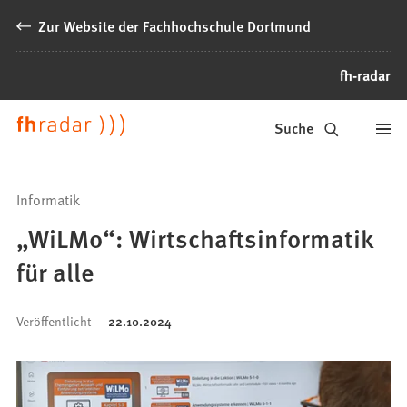
Inhalt anspringen
Zur Website der Fachhochschule Dortmund
fh-radar
News
Suche
der
FH
Informatik
Dortmund
„WiLMo“: Wirtschaftsinformatik
für alle
Veröffentlicht
22.10.2024