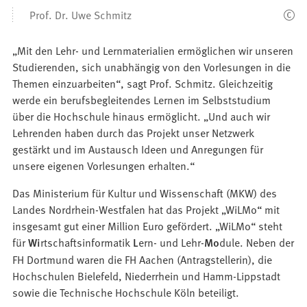
den
Prof. Dr. Uwe Schmitz
Bilder
„Mit den Lehr- und Lernmaterialien ermöglichen wir unseren
Studierenden, sich unabhängig von den Vorlesungen in die
Themen einzuarbeiten“, sagt Prof. Schmitz. Gleichzeitig
werde ein berufsbegleitendes Lernen im Selbststudium
über die Hochschule hinaus ermöglicht. „Und auch wir
Lehrenden haben durch das Projekt unser Netzwerk
gestärkt und im Austausch Ideen und Anregungen für
unsere eigenen Vorlesungen erhalten.“
Das Ministerium für Kultur und Wissenschaft (MKW) des
Landes Nordrhein-Westfalen hat das Projekt „WiLMo“ mit
insgesamt gut einer Million Euro gefördert. „WiLMo“ steht
für
Wi
rtschaftsinformatik
L
ern- und Lehr-
Mo
dule. Neben der
FH Dortmund waren die FH Aachen (Antragstellerin), die
Hochschulen Bielefeld, Niederrhein und Hamm-Lippstadt
sowie die Technische Hochschule Köln beteiligt.