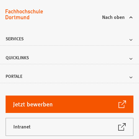
Nach oben
SERVICES
QUICKLINKS
PORTALE
(Öffnet
Jetzt bewerben
in
einem
neuen
(Öffnet
Intranet
in
Tab)
einem