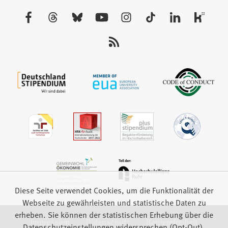
neuen
Besuchen
Tab)
Sie
uns
auf:
Diese Seite verwendet Cookies, um die Funktionalität der
Webseite zu gewährleisten und statistische Daten zu
erheben. Sie können der statistischen Erhebung über die
Impressum
Datenschutz
Barrierefreiheit
Datenschutzeinstellungen widersprechen (Opt-Out).