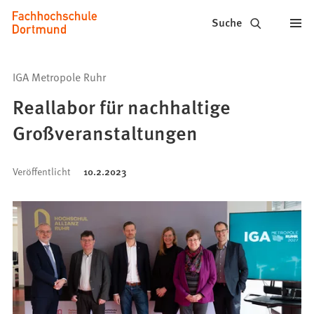
Fachhochschule
Inhalt anspringen
Suche
Dortmund
-
IGA Metropole Ruhr
Studium,
Reallabor für nachhaltige
Studiengänge,
Großveranstaltungen
Bewerbung
Veröffentlicht
10.2.2023