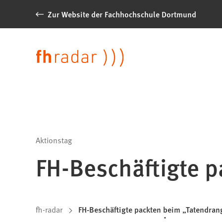
Inhalt anspringen
Zur Website der Fachhochschule Dortmund
News
der
Sprache
FH
Dortmund
Aktionstag
FH-Beschäftigte p
Sie
fh-radar
FH-Beschäftigte packten beim „Tatendran