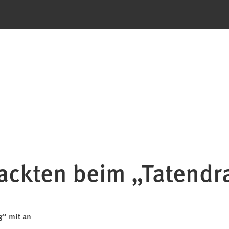
ackten beim „Tatendr
g“ mit an