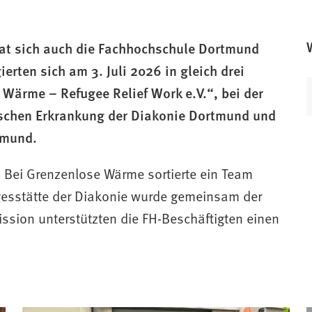
at sich auch die Fachhochschule Dortmund
erten sich am 3. Juli 2026 in gleich drei
 Wärme – Refugee Relief Work e.V.“, bei der
(
ischen Erkrankung der Diakonie Dortmund und
f
tmund.
f
 Bei Grenzenlose Wärme sortierte ein Team
agesstätte der Diakonie wurde gemeinsam der
t
i
ssion unterstützten die FH-Beschäftigten einen
i