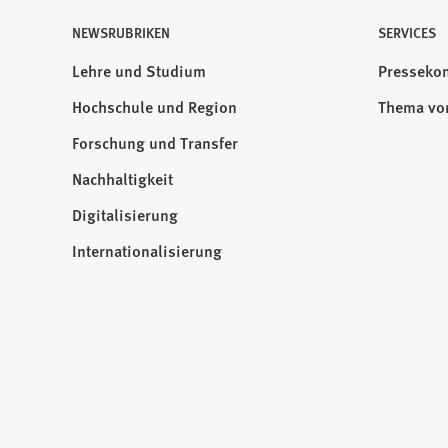
NEWSRUBRIKEN
Besuchen
SERVICES
Sie
Lehre und Studium
Pressekon
uns
Hochschule und Region
Thema vo
auf:
Forschung und Transfer
Nachhaltigkeit
Digitalisierung
Internationalisierung