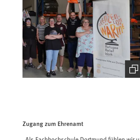
(Starte
den
Bilder
Zugang zum Ehrenamt
„Als Fachhochschule Dortmund fühlen wir u