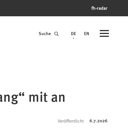
fh-radar
Suche
DE
EN
ang“ mit an
6.7.2026
Veröffentlicht