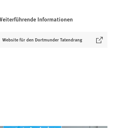
Weiterführende Informationen
Website für den Dortmunder Tatendrang
Ö
n
e
n
e
n
e