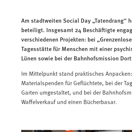
befinden
sich
Am stadtweiten Social Day „Tatendrang“ h
hier:
beteiligt. Insgesamt 24 Beschäftigte engagi
verschiedenen Projekten: bei „Grenzenlose
Tagesstätte für Menschen mit einer psych
Lünen sowie bei der Bahnhofsmission Dor
Im Mittelpunkt stand praktisches Anpacken:
Materialspenden für Geflüchtete, bei der T
Garten umgestaltet, und bei der Bahnhofsmi
Waffelverkauf und einen Bücherbasar.