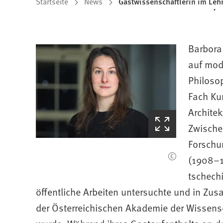
Sie
Startseite
News
Gastwissenschaftlerin im Lehr
befinden
sich
Barbora
hier:
auf mode
Philosop
Fach Kun
Architek
(Startet
Zwische
den
Bilderzoom)
Forschun
(1908–19
tschechi
öffentliche Arbeiten untersuchte und in Z
der Österreichischen Akademie der Wissens