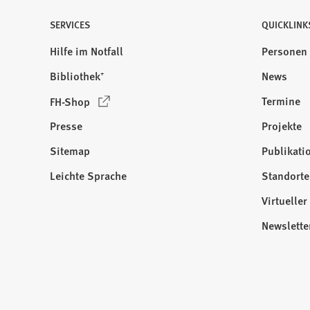
SERVICES
QUICKLINK
Hilfe im Notfall
Personen
Bibliothek⁺
News
(
Termine
FH-Shop
Ö
Presse
Projekte
f
f
Sitemap
Publikati
Besuchen
n
Sie
Leichte Sprache
Standorte
e
uns
t
Virtuelle
auf:
i
Newslette
n
e
i
n
e