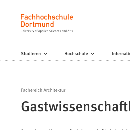
Fachhochschule
Inhalt anspringen
Dortmund
Sprache
-
Studium,
Studiengänge,
Studieren
Hochschule
Internati
Bewerbung
Fachereich Architektur
Gastwissenschaftl