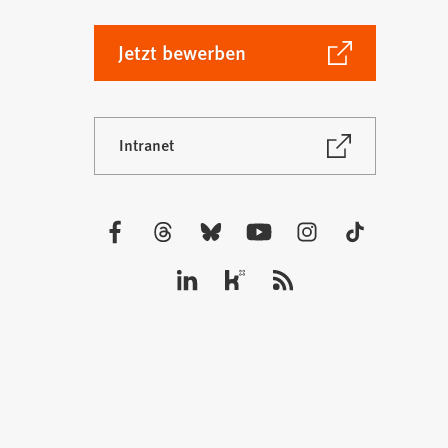
(Öffnet
Jetzt bewerben
in
einem
neuen
(Öffnet
Intranet
Tab)
in
einem
neuen
Tab)