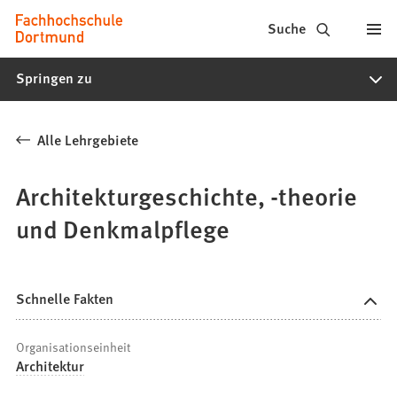
Fachhochschule
Inhalt anspringen
Suche
Dortmund
Springen zu
-
Studium,
Alle Lehrgebiete
Studiengänge,
Bewerbung
Architekturgeschichte, -theorie
und Denkmalpflege
Schnelle Fakten
Organisationseinheit
Architektur