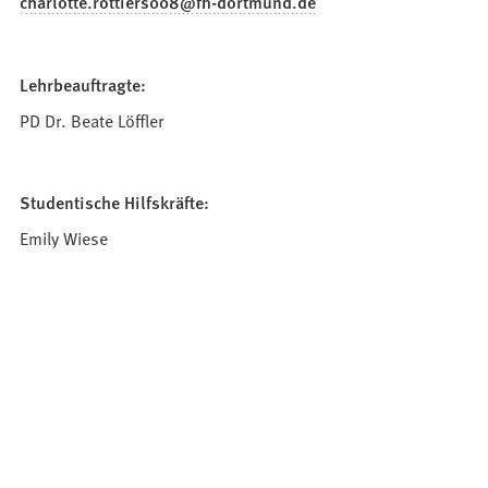
charlotte.rottiers008
fh-dortmund
de
Lehrbeauftragte:
PD Dr. Beate Löffler
Studentische Hilfskräfte:
Emily Wiese