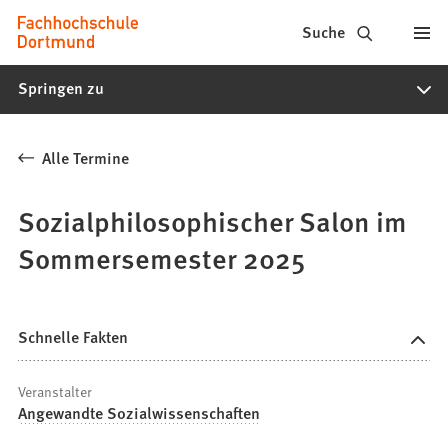
Fachhochschule
Inhalt anspringen
Suche
Dortmund
Springen zu
-
Studium,
Alle Termine
Studiengänge,
Bewerbung
Sozialphilosophischer Salon im
Sommersemester 2025
Schnelle Fakten
Veranstalter
Angewandte Sozialwissenschaften