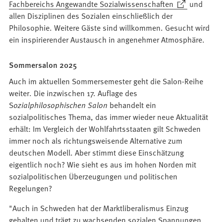
(Öffnet
Fachbereichs Angewandte Sozialwissenschaften
und
in
allen Disziplinen des Sozialen einschließlich der
einem
Philosophie. Weitere Gäste sind willkommen. Gesucht wird
neuen
ein inspirierender Austausch in angenehmer Atmosphäre.
Tab)
Sommersalon 2025
Auch im aktuellen Sommersemester geht die Salon-Reihe
weiter. Die inzwischen 17. Auflage des
S
ozialphilosophischen Salon
behandelt ein
sozialpolitisches Thema, das immer wieder neue Aktualität
erhält: Im Vergleich der Wohlfahrtsstaaten gilt Schweden
immer noch als richtungsweisende Alternative zum
deutschen Modell. Aber stimmt diese Einschätzung
eigentlich noch? Wie sieht es aus im hohen Norden mit
sozialpolitischen Überzeugungen und politischen
Regelungen?
"Auch in Schweden hat der Marktliberalismus Einzug
gehalten und trägt zu wachsenden sozialen Spannungen