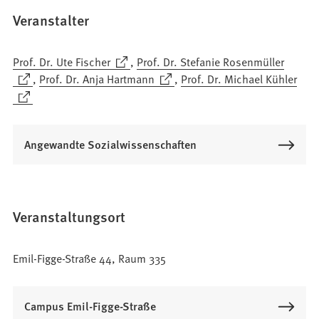
Veranstalter
(Öffnet
Prof. Dr. Ute Fischer
,
Prof. Dr. Stefanie Rosenmüller
in
(Öffnet
(Öffnet
,
Prof. Dr. Anja Hartmann
,
Prof. Dr. Michael Kühler
einem
in
in
(Öffnet
neuen
einem
einem
in
Tab)
neuen
neuen
einem
Angewandte Sozialwissenschaften
Tab)
Tab)
neuen
Tab)
Veranstaltungsort
Emil-Figge-Straße 44, Raum 335
Campus Emil-Figge-Straße