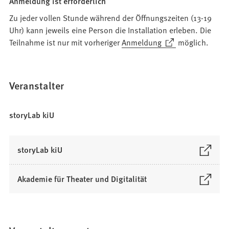
Anmeldung ist erforderlich
Zu jeder vollen Stunde während der Öffnungszeiten (13-19
Uhr) kann jeweils eine Person die Installation erleben. Die
(Öffnet
Teilnahme ist nur mit vorheriger
Anmeldung
möglich.
in
einem
neuen
Veranstalter
Tab)
storyLab kiU
(
storyLab kiU
Ö
f
(
Akademie für Theater und Digitalität
f
Ö
n
f
e
f
t
n