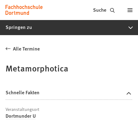
Fachhochschule
Inhalt anspringen
Suche
Dortmund
Springen zu
-
Studium,
Alle Termine
Studiengänge,
Bewerbung
Metamorphotica
Schnelle Fakten
Veranstaltungsort
Dortmunder U