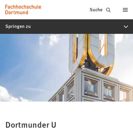
Fachhochschule
Inhalt anspringen
Suche
Dortmund
Springen zu
-
Studium,
Studiengänge,
Bewerbung
Dortmunder U