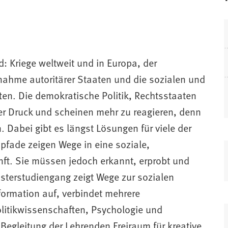
: Kriege weltweit und in Europa, der
ahme autoritärer Staaten und die sozialen und
ften. Die demokratische Politik, Rechtsstaaten
(
ter Druck und scheinen mehr zu reagieren, denn
 Dabei gibt es längst Lösungen für viele der
f
f
fade zeigen Wege in eine soziale,
t. Sie müssen jedoch erkannt, erprobt und
(
sterstudiengang zeigt Wege zur sozialen
t
i
f
formation auf, verbindet mehrere
f
olitikwissenschaften, Psychologie und
 Begleitung der Lehrenden Freiraum für kreative
i