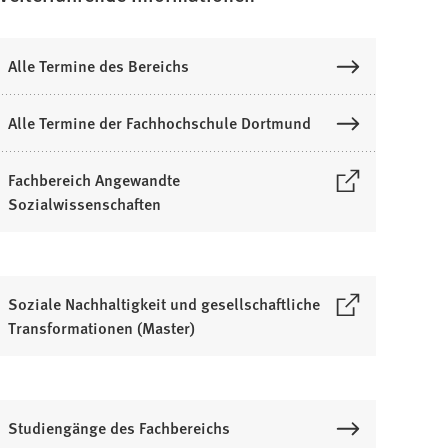
Alle Termine des Bereichs
Alle Termine der Fachhochschule Dortmund
Fachbereich Angewandte
Sozialwissenschaften
Ö
n
Soziale Nachhaltigkeit und gesellschaftliche
e
Transformationen (Master)
Ö
n
e
n
Studiengänge des Fachbereichs
e