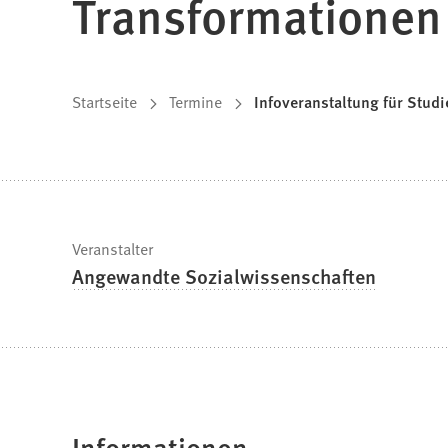
Transformationen
Sie
Startseite
Termine
Infoveranstaltung für Studi
befinden
sich
hier:
Schnelle
Veranstalter
Angewandte Sozialwissenschaften
Fakten
Informationen