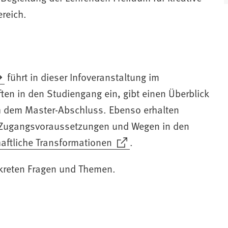
t
ereich.
i
i
führt in dieser Infoveranstaltung im
n in den Studiengang ein, gibt einen Überblick
h dem Master-Abschluss. Ebenso erhalten
en Zugangsvoraussetzungen und Wegen in den
haftliche Transformationen
.
)
nkreten Fragen und Themen.
)