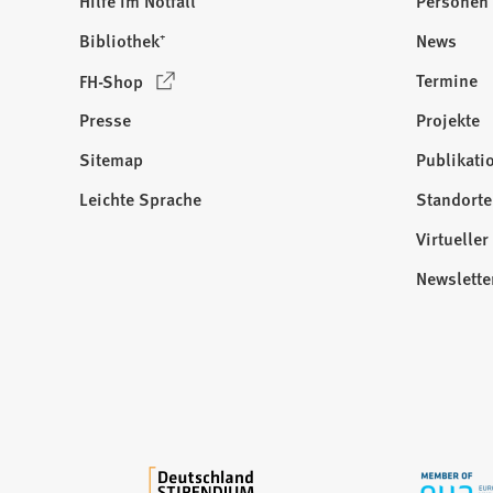
Hilfe im Notfall
Personen
Bibliothek⁺
News
(
Termine
FH-Shop
Ö
Presse
Projekte
f
f
Sitemap
Publikati
Besuchen
n
Sie
Leichte Sprache
Standorte
e
uns
t
Virtuelle
auf:
i
Newslette
n
e
i
n
e
m
n
e