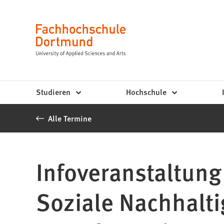
Fachhochschule
Inhalt anspringen
Dortmund
Sprache
-
Studium,
Studiengänge,
Studieren
Hochschule
Bewerbung
Alle Termine
Infoveranstaltung 
Soziale Nachhalti