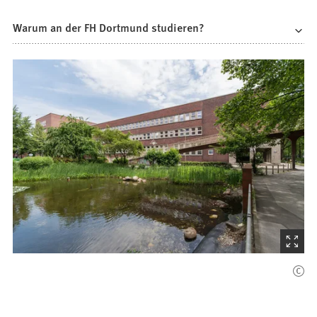
Warum an der FH Dortmund studieren?
(Startet
den
Bilder