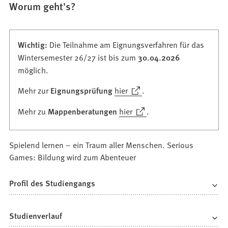
Worum geht's?
Wichtig:
Die Teilnahme am Eignungsverfahren für das
Wintersemester 26/27 ist bis zum
30.04.2026
möglich.
(Öffnet
Mehr zur
Eignungsprüfung
hier
.
in
(Öffnet
Mehr zu
Mappenberatungen
hier
.
einem
in
neuen
einem
Tab)
Spielend lernen – ein Traum aller Menschen. Serious
neuen
Games: Bildung wird zum Abenteuer
Tab)
Profil des Studiengangs
Studienverlauf