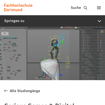
Fachhochschule
Inhalt anspringen
Suche
Dortmund
Springen zu
-
Studium,
Studiengänge,
Bewerbung
Alle Studiengänge