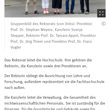
)
(Startet
den
Gruppenbild des Rektorats (von links): Prorektor
Bilder
Prof. Dr. Stephan Weyers, Kanzlerin Svenja
Stepper, Rektorin Prof. Dr. Tamara Appel, Prorektor
Prof. Dr. Jörg Thiem und Prorektor Prof. Dr. Franz
Vogler
Das Rektorat leitet die Hochschule. Ihm gehören die
Rektorin, die Kanzlerin sowie drei Prorektoren an.
Der Rektorin obliegt die Ausrichtung von Lehre und
Forschung, außerdem repräsentiert sie die Fachhochschule
nach außen.
Die Kanzlerin leitet die Verwaltung, die Gesamtheit des
nichtwissenschaftlichen Personals. Sie ist zuständig für die
Finanzen, für die Grundstücke und Gebäude sowie für