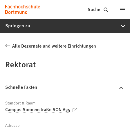
Fachhochschule
Inhalt anspringen
Suche
Dortmund
Springen zu
-
Studium,
Alle Dezernate und weitere Einrichtungen
Studiengänge,
Bewerbung
Rektorat
Schnelle Fakten
Standort & Raum
(
Campus Sonnenstraße SON A35
Ö
f
Adresse
f