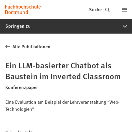
Fachhochschule
Inhalt anspringen
Suche
Dortmund
Springen zu
-
Studium,
Alle Publikationen
Studiengänge,
Bewerbung
Ein LLM-basierter Chatbot als
Baustein im Inverted Classroom
Konferenzpaper
Eine Evaluation am Beispiel der Lehrveranstaltung “Web-
Technologien”