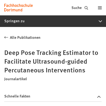
Fachhochschule
Inhalt anspringen
Suche
Dortmund
Springen zu
-
Studium,
Alle Publikationen
Studiengänge,
Bewerbung
Deep Pose Tracking Estimator to
Facilitate Ultrasound-guided
Percutaneous Interventions
Journalartikel
Schnelle Fakten