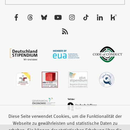
in
Tab)
einem
neuen
Besuchen
Tab)
Sie
uns
auf:
Diese Seite verwendet Cookies, um die Funktionalität der
Webseite zu gewährleisten und statistische Daten zu
erheben. Sie können der statistischen Erhebung über die