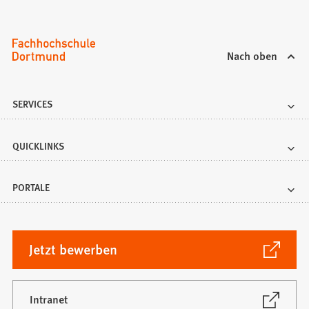
Nach oben
SERVICES
QUICKLINKS
PORTALE
(Öffnet
Jetzt bewerben
in
einem
neuen
(Öffnet
Intranet