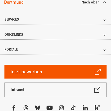
Nach oben
SERVICES
QUICKLINKS
PORTALE
(Öffnet
Jetzt bewerben
in
einem
neuen
(Öffnet
Intranet
in
Tab)
einem
neuen
Besuchen
Tab)
Sie