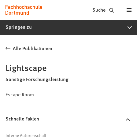
Fachhochschule
Inhalt anspringen
Suche
Dortmund
Springen zu
-
Studium,
Alle Publikationen
Studiengänge,
Bewerbung
Lightscape
Sonstige Forschungsleistung
Escape Room
Schnelle Fakten
Interne Autorenschaft