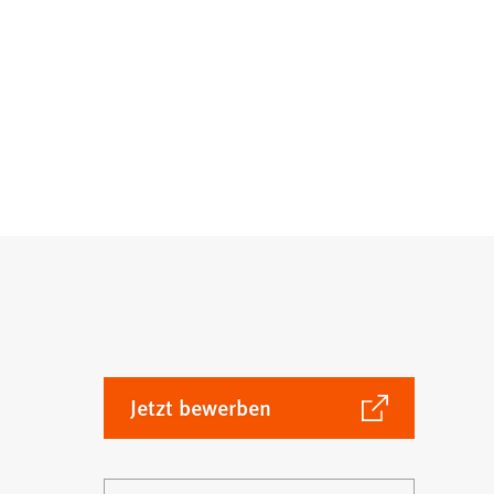
(Öffnet
Jetzt bewerben
in
einem
neuen