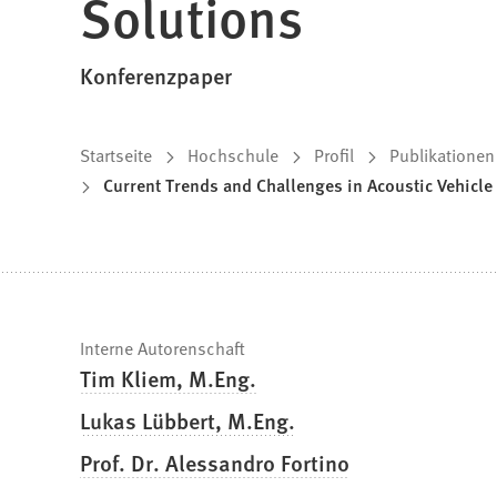
Solutions
Konferenzpaper
Sie
Startseite
Hochschule
Profil
Publikationen
Current Trends and Challenges in Acoustic Vehicle
befinden
sich
hier:
Schnelle
Interne Autorenschaft
Tim Kliem, M.Eng.
Fakten
Lukas Lübbert, M.Eng.
Prof. Dr. Alessandro Fortino