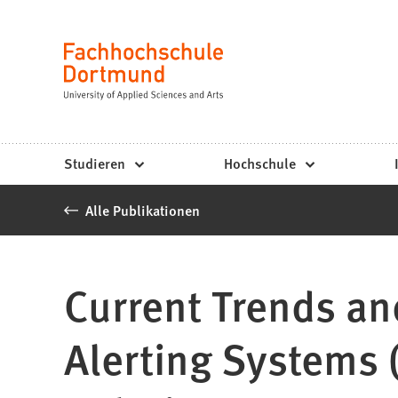
Fachhochschule
Inhalt anspringen
Dortmund
Sprache
-
Studium,
Studiengänge,
Studieren
Hochschule
Bewerbung
Alle Publikationen
Current Trends an
Alerting Systems 