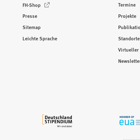
(
Termine
FH-Shop
b
Ö
)
Presse
Projekte
f
f
Sitemap
Publikati
Besuchen
n
Sie
Leichte Sprache
Standorte
e
uns
t
Virtuelle
auf:
i
Newslette
n
e
i
n
e
m
n
e
u
e
n