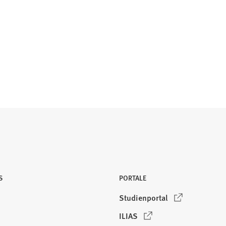
S
PORTALE
(
Studienportal
Ö
(
ILIAS
f