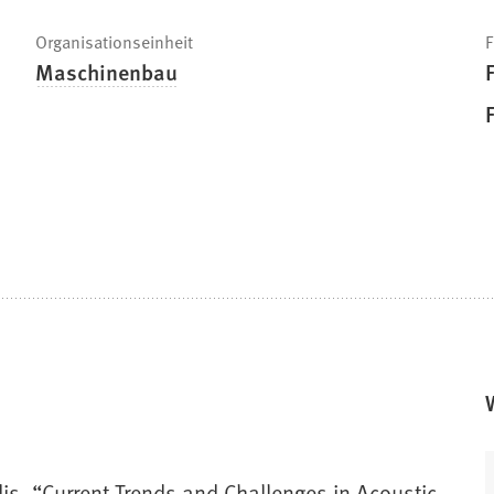
Organisationseinheit
F
Maschinenbau
nidis, “Current Trends and Challenges in Acoustic