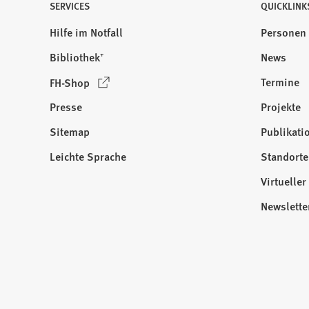
SERVICES
QUICKLINK
Hilfe im Notfall
Personen
Bibliothek⁺
News
(
Termine
FH-Shop
Ö
Presse
Projekte
f
f
Sitemap
Publikati
Besuchen
n
Sie
Leichte Sprache
Standorte
e
uns
t
Virtuelle
auf:
i
Newslette
n
e
i
n
e
m