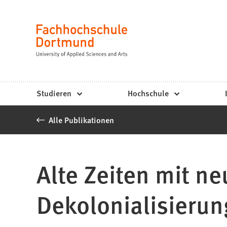
Fachhochschule
Inhalt anspringen
Dortmund
Sprache
-
Studium,
Studiengänge,
Studieren
Hochschule
Bewerbung
Alle Publikationen
Alte Zeiten mit n
Dekolonialisierun