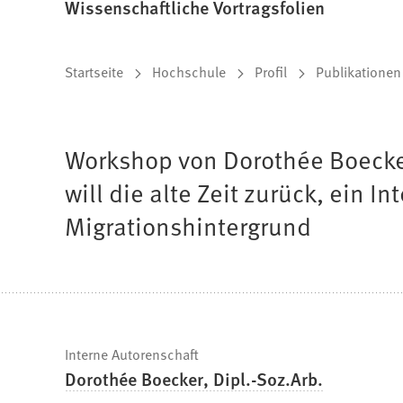
Wissenschaftliche Vortragsfolien
Sie
Startseite
Hochschule
Profil
Publikationen
befinden
sich
Workshop von Dorothée Boecker,
hier:
will die alte Zeit zurück, ein 
Migrationshintergrund
Schnelle
Interne Autorenschaft
Dorothée Boecker, Dipl.-Soz.Arb.
Fakten