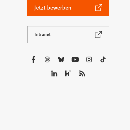
(Öffnet
Jetzt bewerben
in
einem
neuen
(Öffnet
Intranet
Tab)
in
einem
neuen
Tab)