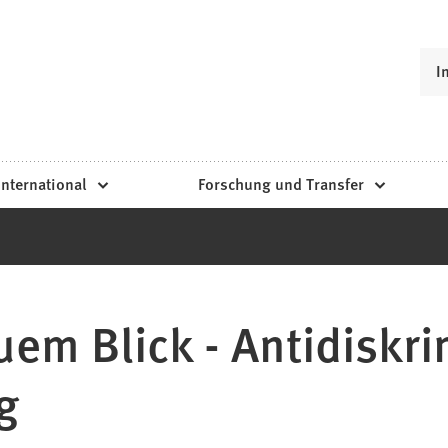
I
International
Forschung und Transfer
euem Blick - Antidiskr
g