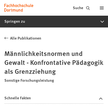
Fachhochschule
Inhalt anspringen
Suche
Dortmund
Springen zu
-
Studium,
Alle Publikationen
Studiengänge,
Bewerbung
Männlichkeitsnormen und
Gewalt - Konfrontative Pädagogik
als Grenzziehung
Sonstige Forschungsleistung
Schnelle Fakten