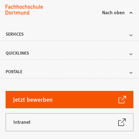
Nach oben
SERVICES
QUICKLINKS
PORTALE
(Öffnet
Jetzt bewerben
in
einem
neuen
(Öffnet
Intranet
in
Tab)
einem