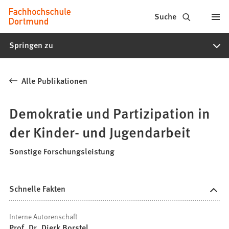
Fachhochschule
Inhalt anspringen
Suche
Dortmund
Springen zu
-
Studium,
Alle Publikationen
Studiengänge,
Bewerbung
Demokratie und Partizipation in
der Kinder- und Jugendarbeit
Sonstige Forschungsleistung
Schnelle Fakten
Interne Autorenschaft
Prof. Dr. Dierk Borstel