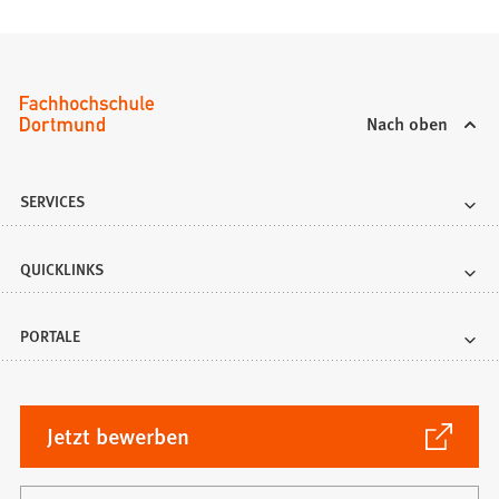
Nach oben
SERVICES
QUICKLINKS
PORTALE
(Öffnet
Jetzt bewerben
in
einem