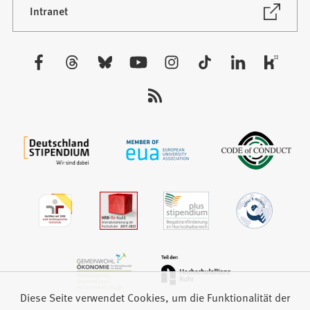
neuen
(Öffnet
Intranet
in
Tab)
einem
neuen
Besuchen
Tab)
Sie
uns
auf:
Diese Seite verwendet Cookies, um die Funktionalität der