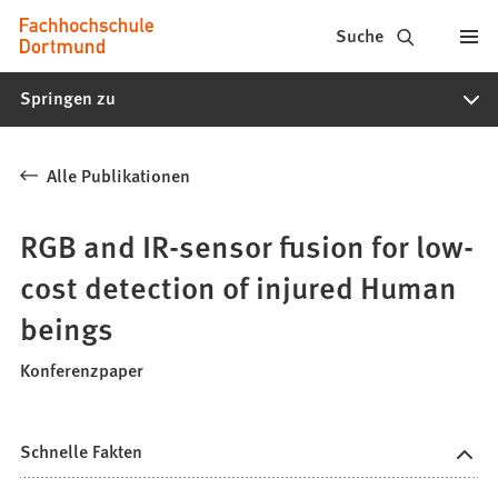
Fachhochschule
Inhalt anspringen
Suche
Dortmund
Springen zu
-
Studium,
Alle Publikationen
Studiengänge,
Bewerbung
RGB and IR-sensor fusion for low-
cost detection of injured Human
beings
Konferenzpaper
Schnelle Fakten