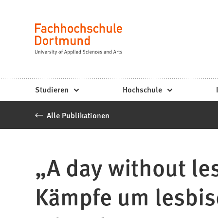
Fachhochschule
Inhalt anspringen
Dortmund
Sprache
-
Studium,
Studiengänge,
Studieren
Hochschule
Bewerbung
Alle Publikationen
„A day without les
Kämpfe um lesbis