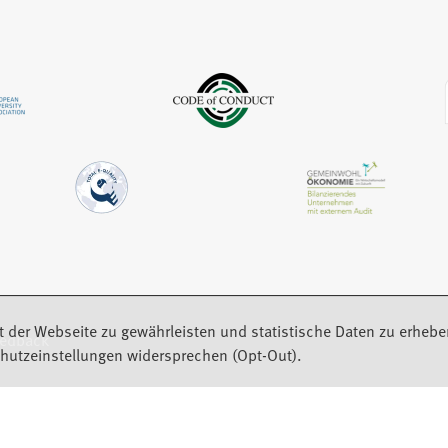
m
e
e
n
u
m
e
e
n
u
n
e
e
T
u
n
a
e
T
b
n
a
)
T
b
a
)
b
)
t der Webseite zu gewährleisten und statistische Daten zu erhebe
eedback
hutzeinstellungen widersprechen (Opt-Out).