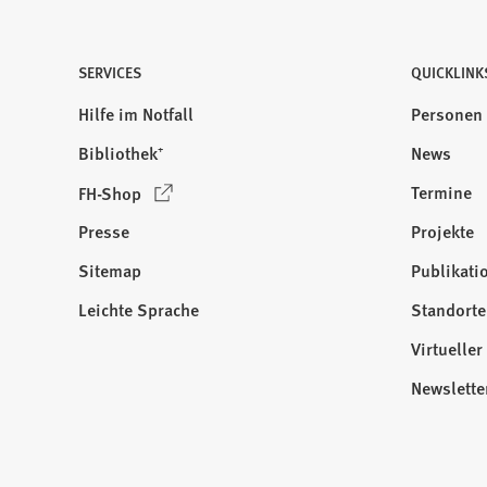
SERVICES
QUICKLINK
Hilfe im Notfall
Personen
Bibliothek⁺
News
(
Termine
FH-Shop
Ö
Presse
Projekte
f
f
Sitemap
Publikati
Besuchen
n
Sie
Leichte Sprache
Standorte
e
uns
t
Virtuelle
auf:
i
Newslette
n
e
i
n