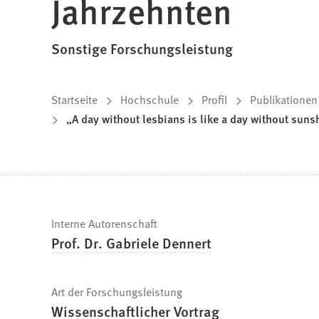
Jahrzehnten
Sonstige Forschungsleistung
Sie
Startseite
Hochschule
Profil
Publikationen
„A day without lesbians is like a day without sun
befinden
sich
hier:
Schnelle
Interne Autorenschaft
Prof. Dr. Gabriele Dennert
Fakten
Art der Forschungsleistung
Wissenschaftlicher Vortrag