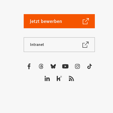
(Öffnet
Jetzt bewerben
in
einem
neuen
(Öffnet
Intranet
Tab)
in
einem
neuen
Tab)