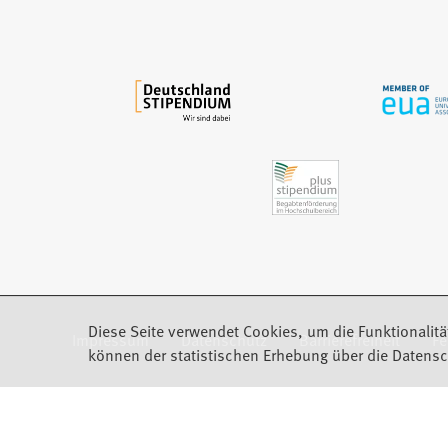
e
m
n
e
u
e
n
T
a
b
)
Diese Seite verwendet Cookies, um die Funktionalitä
Impressum
Datenschutz
Barrierefreiheit
F
(Öffnet in einem neuen Tab)
können der statistischen Erhebung über die Datensc