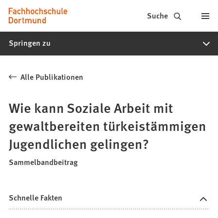
Fachhochschule
Inhalt anspringen
Suche
Dortmund
Springen zu
-
Studium,
Alle Publikationen
Studiengänge,
Bewerbung
Wie kann Soziale Arbeit mit
gewaltbereiten türkeistämmigen
Jugendlichen gelingen?
Sammelbandbeitrag
Schnelle Fakten