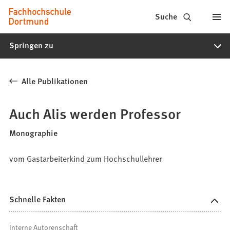
Fachhochschule
Inhalt anspringen
Suche
Dortmund
Springen zu
-
Studium,
Alle Publikationen
Studiengänge,
Bewerbung
Auch Alis werden Professor
Monographie
vom Gastarbeiterkind zum Hochschullehrer
Schnelle Fakten
Interne Autorenschaft