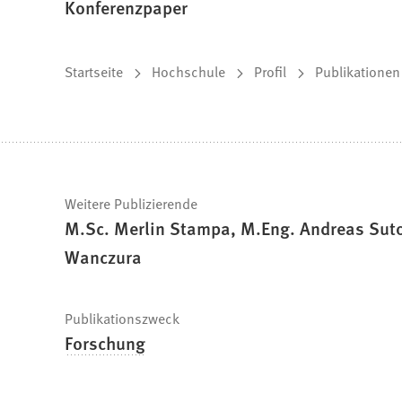
Konferenzpaper
Sie
Startseite
Hochschule
Profil
Publikationen
befinden
sich
hier:
Schnelle
Weitere Publizierende
M.Sc. Merlin Stampa, M.Eng. Andreas Sutor
Fakten
Wanczura
Publikationszweck
Forschung