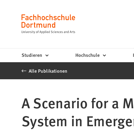
Fachhochschule
Inhalt anspringen
Dortmund
Sprache
-
Studium,
Studiengänge,
Studieren
Hochschule
Bewerbung
Alle Publikationen
A Scenario for a 
System in Emerge