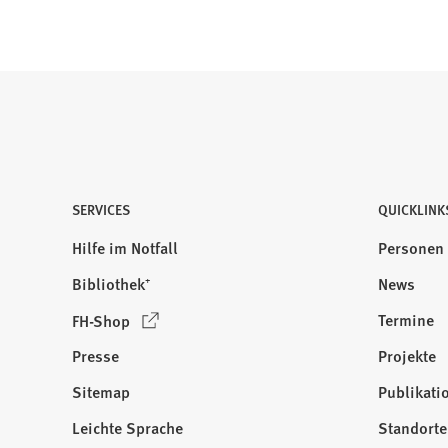
SERVICES
QUICKLINK
Hilfe im Notfall
Personen
Bibliothek⁺
News
(
Termine
FH-Shop
Ö
Presse
Projekte
f
f
Sitemap
Publikati
Besuchen
n
Sie
Leichte Sprache
Standorte
e